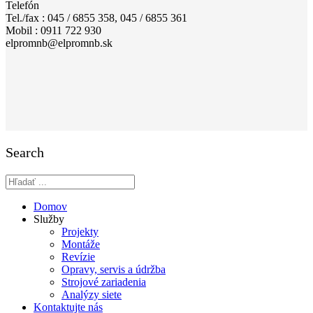
Telefón
Tel./fax : 045 / 6855 358, 045 / 6855 361
Mobil : 0911 722 930
elpromnb@elpromnb.sk
Search
Domov
Služby
Projekty
Montáže
Revízie
Opravy, servis a údržba
Strojové zariadenia
Analýzy siete
Kontaktujte nás