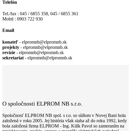
Telefón
Tel./fax : 045 / 6855 358, 045 / 6855 361
Mobil : 0903 722 930
Email
konateľ
-
ks.bnmorple@bnmorple
projekty
-
ks.bnmorple@bnmorple
revízie
-
ks.bnmorple@bnmorple
sekretariat
-
ks.bnmorple@bnmorple
O spoločnosti ELPROM NB s.r.o.
Spoločnosť ELPROM NB spol. s r.o. so sídlom v Novej Bani bola
založená v roku 2005. Jej história však siaha až do roku 1992, kedy
bola založená firma ELPROM - Ing. Kilík Pavol so zameraním na