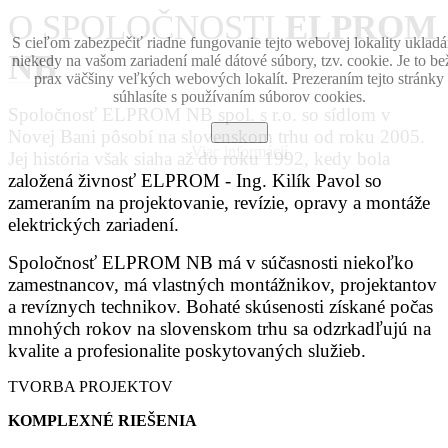
O SPOLOČNOSTI
ELPROM
S cieľom zabezpečiť riadne fungovanie tejto webovej lokality uklad
NB
niekedy na vašom zariadení malé dátové súbory, tzv. cookie. Je to be
prax väčšiny veľkých webových lokalít. Prezeraním tejto stránky
súhlasíte s používaním súborov cookies.
Spoločnosť ELPROM NB spol. s r.o. so sídlom v
Zavrieť
Novej Bani pôsobí na slovenskom trhu od roku 2005.
Viac informácií
Jej história však siaha až do roku 1992, kedy bola
založená živnosť ELPROM - Ing. Kilík Pavol so
zameraním na projektovanie, revízie, opravy a montáže
elektrických zariadení.
Spoločnosť ELPROM NB má v súčasnosti niekoľko
zamestnancov, má vlastných montážnikov, projektantov
a revíznych technikov. Bohaté skúsenosti získané počas
mnohých rokov na slovenskom trhu sa odzrkadľujú na
kvalite a profesionalite poskytovaných služieb.
TVORBA PROJEKTOV
KOMPLEXNÉ RIEŠENIA